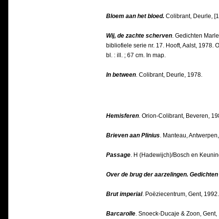
Bloem aan het bloed.
Colibrant, Deurle, [
Wij, de zachte scherven
. Gedichten Marl
bibliofiele serie nr. 17. Hooft, Aalst, 19
bl. : ill. ; 67 cm. In map.
In between
. Colibrant, Deurle, 1978.
Hemisferen
. Orion-Colibrant, Beveren, 19
Brieven aan Plinius
. Manteau, Antwerpen,
Passage
. H (Hadewijch)/Bosch en Keuning 
Over de brug der aarzelingen. Gedichte
Brut imperial
. Poëziecentrum, Gent, 1992.
Barcarolle
. Snoeck-Ducaje & Zoon, Gent,