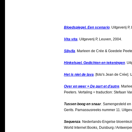
Bloedspiegel. Een scenario
. Uitgeverij P
Vita vita
. Uitgeverij P, Leuven, 2004.
Sibylla
. Marleen de Crée & Goedele Peeters
Hinkelspel. Gedichten en tekeningen
. Ui
Het is niet de lava
. [foto's Jean de Crée]. 
Over en weer = De part et d'autre
. Marle
Peeters. Vertaling = traduction: Stefaan Va
Tussen boog en snaar
. Samengesteld en 
Gerits. Parnassusreeks nummer 11. Uitgeve
Sequenza
. Nederlands-Engelse bloemlezin
World Internet Books, Duisburg / Antwerp