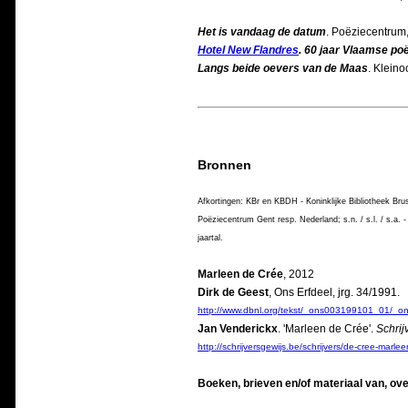
Het is vandaag de datum
. Poëziecentrum,
Hotel New Flandres
. 60 jaar Vlaamse po
Langs beide oevers van de Maas
. Klein
Bronnen
Afkortingen: KBr en KBDH - Koninklijke Bibliotheek B
Poëziecentrum Gent resp. Nederland; s.n. / s.l. / s.a. 
jaartal.
Marleen de Crée
, 2012
Dirk de Geest
, Ons Erfdeel, jrg. 34/1991.
http://www.dbnl.org/tekst/_ons003199101_01/
Jan Venderickx
. 'Marleen de Crée'.
Schrij
http://schrijversgewijs.be/schrijvers/de-cree-marlee
Boeken, brieven en/of materiaal van, ove