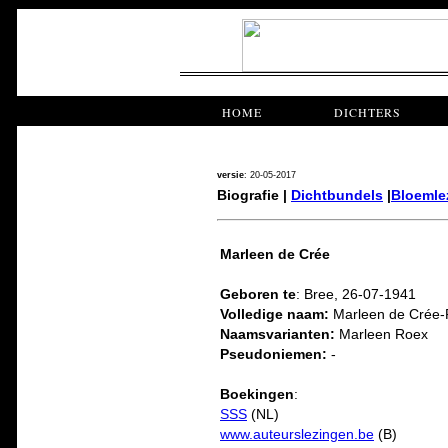
HOME
DICHTERS
versie
: 20-05-2017
Biografie |
Dichtbundels
|
Bloemle
Marleen de Crée
Geboren te
: Bree, 26-07-1941
Volledige naam:
Marleen de Crée
Naamsvarianten:
Marleen Roex
Pseudoniemen:
-
Boekingen
:
SSS
(NL)
www.auteurslezingen.be
(B)