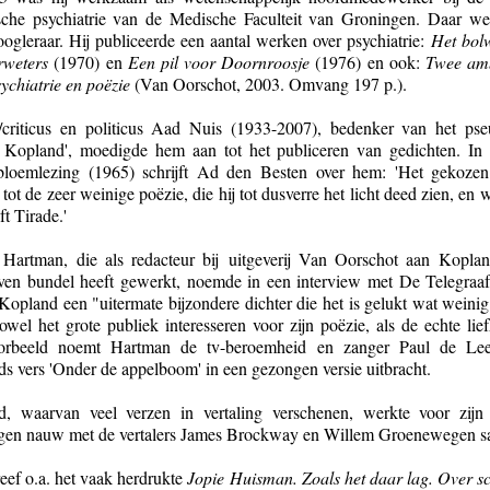
sche psychiatrie van de Medische Faculteit van Groningen. Daar wer
ogleraar. Hij publiceerde een aantal werken over psychiatrie:
Het bol
rweters
(1970) en
Een pil voor Doornroosje
(1976) en ook:
Twee am
ychiatrie en poëzie
(Van Oorschot, 2003. Omvang 197 p.).
/criticus en politicus Aad Nuis (1933-2007), bedenker van het ps
 Kopland', moedigde hem aan tot het publiceren van gedichten. In
loemlezing (1965) schrijft Ad den Besten over hem: 'Het gekozen
tot de zeer weinige poëzie, die hij tot dusverre het licht deed zien, en w
ift Tirade.'
artman, die als redacteur bij uitgeverij Van Oorschot aan Kopland
ven bundel heeft gewerkt, noemde in een interview met De Telegraaf
opland een "uitermate bijzondere dichter die het is gelukt wat weinig
zowel het grote publiek interesseren voor zijn poëzie, als de echte lie
orbeeld noemt Hartman de tv-beroemheid en zanger Paul de Le
s vers 'Onder de appelboom' in een gezongen versie uitbracht.
d, waarvan veel verzen in vertaling verschenen, werkte voor zijn
ngen nauw met de vertalers James Brockway en Willem Groenewegen 
reef o.a. het vaak herdrukte
Jopie Huisman. Zoals het daar lag. Over s