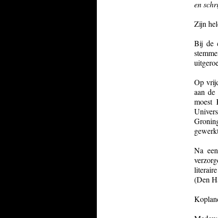
en schr
Zijn he
Bij de 
stemmen
uitgero
Op vrij
aan de 
moest 
Univer
Groning
gewerkt
Na een
verzorg
literai
(Den Ha
Kopland