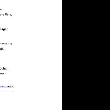
er
aire Pers,
Rutger
in van der
006.
n Johan
k met
naar boven