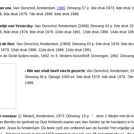
het vee
. Van Oorschot, Amsterdam,
1966
. Omvang 37 p. 3de druk 1973, 4de druk 1
8, 6de druk 1979. 7de druk 1986. 8ste druk 1988.
eltje van Yesterday
. Van Oorschot, Amsterdam, [1968]. Omvang 43 p. 6de druk 19
6, 8ste druk 1978. 9de druk 1979. 10de druk 1981. 13de druk 1986. 14de druk 198
p de fiets
. Van Oorschot, Amsterdam, [1969]. Omvang 43 p. 5de druk 1976. 6de dru
 1979. 10de druk 1986. 11de druk 1988. 12de druk 1991.
n de Grote lijsters-reeks, 1992, nr. 6, Wolters-Noordhoff, Groningen, 1992. Omvang
•
Wie wat vindt heeft slecht gezocht.
Van Oorschot, Amsterdam, 1
Omvang 48 p. Oplage 1000 ex. 3de druk 1976. 4de druk 1979. 7de
1988.
n voorjaar
. [J. Meijer], Amsterdam, 1973. Omvang: 15 p. "... door J. Meijer met de 
etter Bembo en gedrukt op Oud Hollands papier van Van Gelder op de handpers in he
ebr. Jesse te Amsterdam. De twee cycli zijn ontleend aan de bundel 'Het orgeltje v