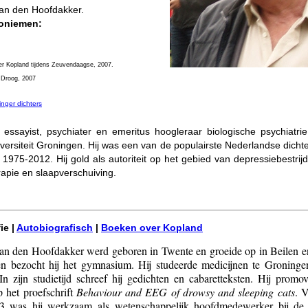
an den Hoofdakker.
oniemen:
er Kopland tijdens Zeuvendaagse, 2007.
 Droog, 2007
nger dichters
, essayist, psychiater en emeritus hoogleraar biologische psychiatri
iversiteit Groningen. Hij was een van de populairste Nederlandse dichte
 1975-2012. Hij gold als autoriteit op het gebied van depressiebestrij
erapie en slaapverschuiving.
ie |
Autobiografisch
|
Boeken over Kopland
n den Hoofdakker werd geboren in Twente en groeide op in Beilen e
n bezocht hij het gymnasium. Hij studeerde medicijnen te Groninge
In zijn studietijd schreef hij gedichten en cabaretteksten. Hij promo
 het proefschrift
Behaviour and EEG of drowsy and sleeping cats
. 
83 was hij werkzaam als wetenschappelijk hoofdmedewerker bij de 