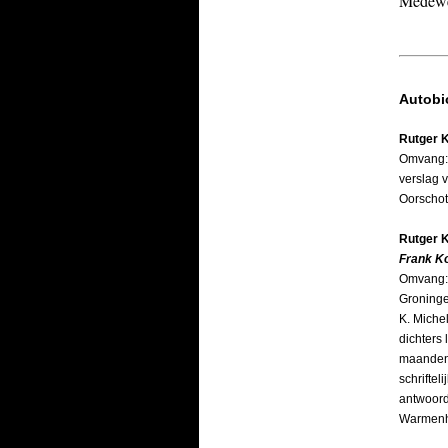
Medewer
Autobi
Rutger 
Omvang: 
verslag 
Oorschot
Rutger 
Frank Ko
Omvang: 
Groninge
K. Miche
dichters 
maanden 
schriftel
antwoord
Warmen