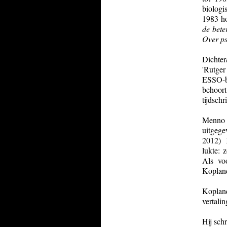
biologi
1983 ho
de bete
Over ps
Dichter
'Rutger
ESSO-b
behoort 
tijdschr
Menno H
uitgege
2012) K
lukte: 
Als vo
Kopland
Koplan
vertali
Hij sch