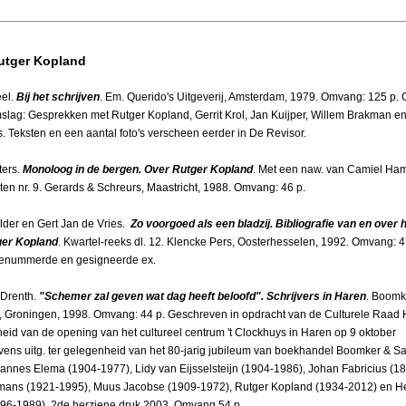
utger Kopland
eel.
Bij het schrijven
. Em. Querido's Uitgeverij, Amsterdam, 1979. Omvang: 125 p. O
slag: Gesprekken met Rutger Kopland, Gerrit Krol, Jan Kuijper, Willem Brakman e
. Teksten en een aantal foto's verscheen eerder in De Revisor.
ters.
Monoloog in de bergen. Over Rutger Kopland
. Met een naw. van Camiel Ha
en nr. 9. Gerards & Schreurs, Maastricht, 1988. Omvang: 46 p.
lder en Gert Jan de Vries.
Zo voorgoed als een bladzij. Bibliografie van en over 
ger Kopland
. Kwartel-reeks dl. 12. Klencke Pers, Oosterhesselen, 1992. Omvang: 4
genummerde en gesigneerde ex.
 Drenth.
"Schemer zal geven wat dag heeft beloofd". Schrijvers in Haren
. Boomk
, Groningen, 1998. Omvang: 44 p. Geschreven in opdracht van de Culturele Raad H
eid van de opening van het cultureel centrum 't Clockhuys in Haren op 9 oktober
vens uitg. ter gelegenheid van het 80-jarig jubileum van boekhandel Boomker & Sa
annes Elema (1904-1977), Lidy van Eijsselsteijn (1904-1986), Johan Fabricius (1
mans (1921-1995), Muus Jacobse (1909-1972), Rutger Kopland (1934-2012) en H
896-1989). 2de herziene druk 2003. Omvang 54 p.