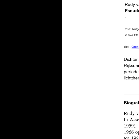
Rudy v
Pseud
-
foto:
Rutg
© Bart FM
zie:
-
Groni
Dichter
Rijksun
periode
lichtth
Biograf
Rudy va
In Asse
1959). 
1966 op
tot 19