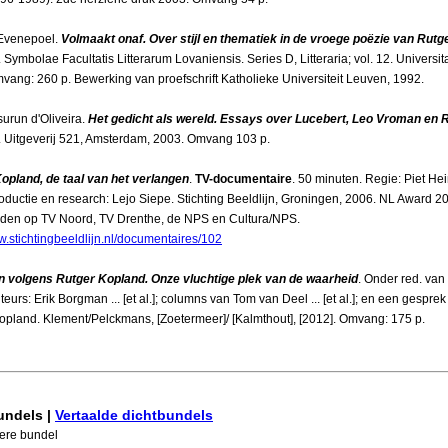
Evenepoel.
Volmaakt onaf. Over stijl en thematiek in de vroege poëzie van Rutg
. Symbolae Facultatis Litterarum Lovaniensis. Series D, Litteraria; vol. 12. Universit
vang: 260 p. Bewerking van proefschrift Katholieke Universiteit Leuven, 1992.
surun d'Oliveira.
Het gedicht als wereld. Essays over Lucebert, Leo Vroman en 
. Uitgeverij 521, Amsterdam, 2003. Omvang 103 p.
opland, de taal van het verlangen
.
TV-documentaire
. 50 minuten. Regie: Piet He
oductie en research: Lejo Siepe. Stichting Beeldlijn, Groningen, 2006. NL Award 2
den op TV Noord, TV Drenthe, de NPS en Cultura/NPS.
w.stichtingbeeldlijn.nl/documentaires/102
n volgens Rutger Kopland. Onze vluchtige plek van de waarheid
. Onder red. va
eurs: Erik Borgman ... [et al.]; columns van Tom van Deel ... [et al.]; en een gespre
opland. Klement/Pelckmans, [Zoetermeer]/ [Kalmthout], [2012]. Omvang: 175 p.
undels |
Vertaalde dichtbundels
iere bundel