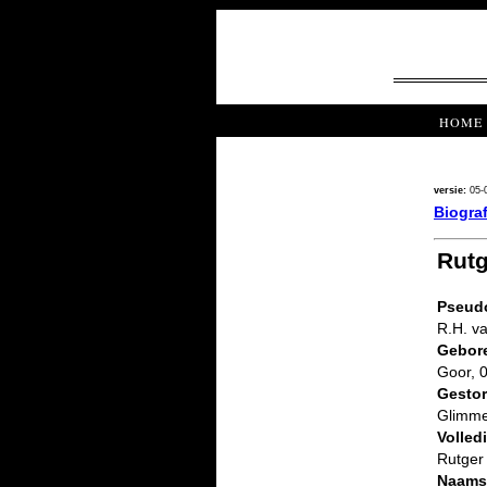
HOME
versie:
05-
Biograf
Rutg
Pseud
R.H. v
Gebore
Goor, 
Gestor
Glimme
Volled
Rutger
Naamsv