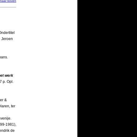
naar boven
ndertitel
n Jeroen
mans.
het werk
7 p. Opl.
er &
aren, ter
venije.
899-1981),
endrik de