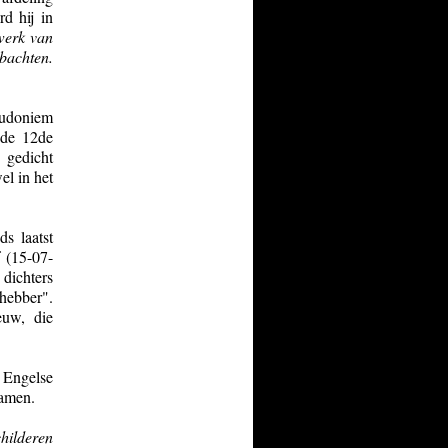
d hij in
werk van
bachten.
eudoniem
 de 12de
 gedicht
el in het
s laatst
 (15-07-
 dichters
fhebber".
euw, die
 Engelse
samen.
childeren