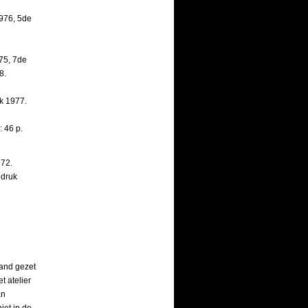
976, 5de
75, 7de
8.
k 1977.
: 46 p.
972.
 druk
hand gezet
t atelier
an