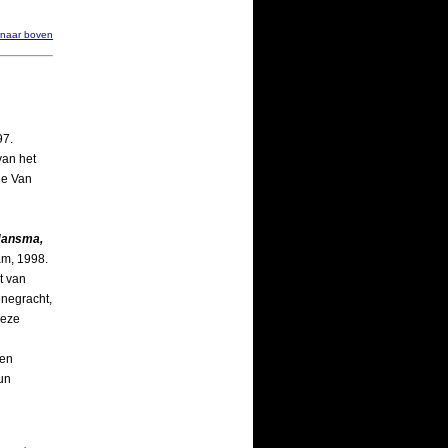
naar boven
97.
van het
ie Van
 Jansma,
am, 1998.
t van
negracht,
deze
een
hun