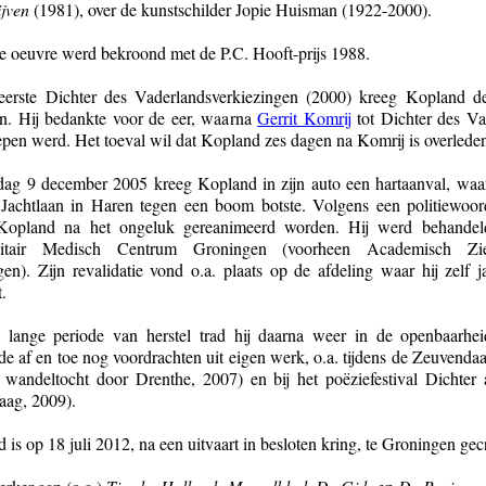
ijven
(1981), over de kunstschilder Jopie Huisman (1922-2000).
le oeuvre werd bekroond met de P.C. Hooft-prijs 1988.
eerste Dichter des Vaderlandsverkiezingen (2000) kreeg Kopland d
. Hij bedankte voor de eer, waarna
Gerrit Komrij
tot Dichter des Va
epen werd. Het toeval wil dat Kopland zes dagen na Komrij is overlede
dag 9 december 2005 kreeg Kopland in zijn auto een hartaanval, waar
Jachtlaan in Haren tegen een boom botste. Volgens een politiewoor
Kopland na het ongeluk gereanimeerd worden. Hij werd behandel
sitair Medisch Centrum Groningen (voorheen Academisch Zie
en). Zijn revalidatie vond o.a. plaats op de afdeling waar hij zelf 
.
 lange periode van herstel trad hij daarna weer in de openbaarhe
de af en toe nog voordrachten uit eigen werk, o.a. tijdens de Zeuvenda
re wandeltocht door Drenthe, 2007) en bij het poëziefestival Dichter
ag, 2009).
 is op 18 juli 2012, na een uitvaart in besloten kring, te Groningen ge