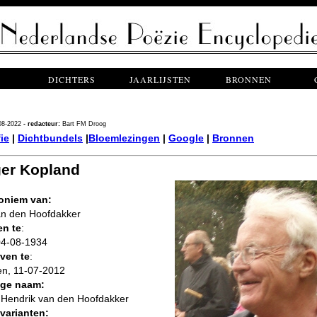
DICHTERS
JAARLIJSTEN
BRONNEN
08-2022
- redacteur:
Bart FM Droog
ie
|
Dichtbundels
|
Bloemlezingen
|
Google
|
Bronnen
er Kopland
oniem van:
an den Hoofdakker
n te
:
04-08-1934
ven te
:
n, 11-07-2012
ige naam:
 Hendrik van den Hoofdakker
arianten: