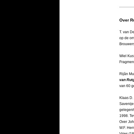
Over R
T. van D
op de om
Brouwers
Wiel Kus
Fragment
Rijân Mu
van Rut
van 60 
Klaas D.
Savenije
gelegenh
1998. Te
Over Joh
W.F. Her
Vries (1