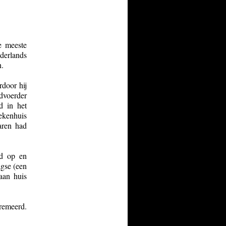
e meeste
derlands
n.
door hij
dvoerder
d in het
kenhuis
jaren had
id op en
agse (een
 aan huis
cremeerd.