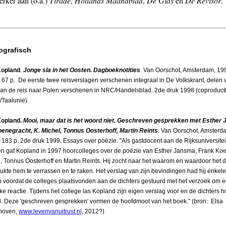
ker aan (o.a.)
Tirade
,
Hollands Maandblad
,
De Gids
en
De Revisor
.
ografisch
Kopland
.
Jonge sla in het Oosten. Dagboeknotities
. Van Oorschot, Amsterdam, 19
67 p. De eerste twee reisverslagen verschenen integraal in De Volkskrant, delen 
van de reis naar Polen verschenen in NRC/Handelsblad. 2de druk 1998 (coproduct
/Taalunie).
Kopland.
Mooi, maar dat is het woord niet. Geschreven gesprekken met Esther
enegracht, K. Michel, Tonnus Oosterhoff, Martin Reints
. Van Oorschot, Amsterd
183 p. 2de druk 1999. Essays over poëzie. "Als gastdocent aan de Rijksuniversitei
n gaf Kopland in 1997 hoorcolleges over de poëzie van Esther Jansma, Frank Koe
l, Tonnus Oosterhoff en Martin Reints. Hij zocht naar het waarom en waardoor het 
lukte hem te verrassen en te raken. Het verslag van zijn bevindingen had hij enkele
voordat de colleges plaatsvonden aan de dichters gestuurd met het verzoek om 
ijke reactie. Tijdens het college las Kopland zijn eigen verslag voor en de dichters 
. Deze 'geschreven gesprekken' vormen de hoofdmoot van het boek." (bron: Elsa
hoven,
www.levenvanuitrust.nl
, 2012?)