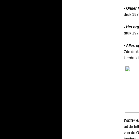
•
Onder 
druk 197
•
Het org
druk 197
•
Alles o
7de druk
Herdruk i
Winter e
uit de l
van de G