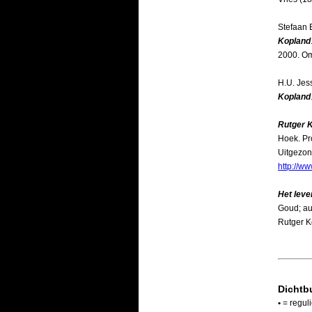
Stefaan 
Kopland
2000. Om
H.U. Jes
Kopland
Rutger K
Hoek. Pr
Uitgezon
http://ww
Het leve
Goud; aut
Rutger K
Dichtb
•
= regul