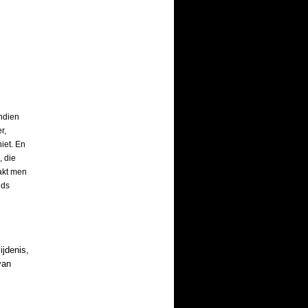
ndien
r,
iet. En
, die
akt men
jds
jdenis,
van