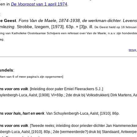
een in
De Voorpost
van 1 april 1974
.
:
de Geest
.
Fons Van de Maele, 1874-1938, de werkman-dichter. Levens
mlezing
. Strobbe, Izegem, [1973]. 63p. + [3]p. ill.
De Geest hield op 16 februar
ing van Katholieke Oostvlaamse Schrijvers een referaat over Van de Maele, n.a.v. zijn honderdst
ag.
terug
undels
:
rken van 6 of meer pagina's zijn opgenomen]
ns voor ons volk
. [Inleiding door pater Emiel Fleerackers S.J..]
lenbergh-Luca, Aalst, [1908]. VI+69p.; 2de druk bij Volksdrukkerij Dirk Martens, Aa
s voor huis, hart en werk
. Van Schuylenbergh-Luca, Aalst, [1910]. 86p.
ns voor ons volk
. [Tweede reeks; inleiding door priester-dichter Jan Hammenecker
bergh-Luca, Aalst, [1910]. 80p.; 2de [vermeerderde?] druk bij Standaard, Antwerpen