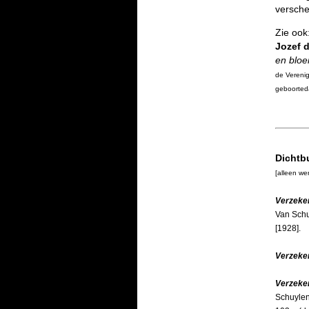
versch
Zie ook
Jozef 
en bloe
de Verenig
geboorted
Dichtb
[alleen we
Verzeke
Van Schuy
[1928].
Verzeken
Verzeke
Schuylen