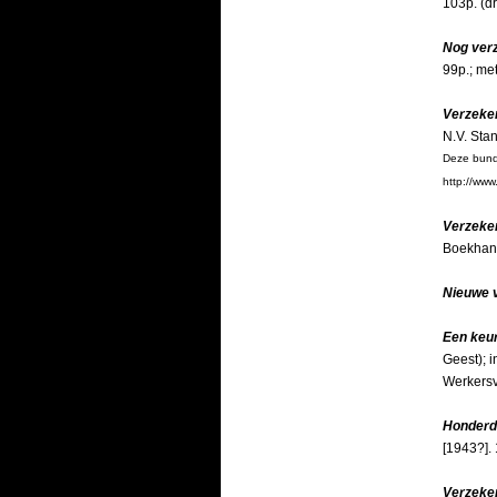
103p. (d
Nog ver
99p.; met
Verzeken
N.V. Sta
Deze bund
http://ww
Verzeken
Boekhand
Nieuwe 
Een keur
Geest); 
Werkersve
Honderd
[1943?]. 
Verzeke