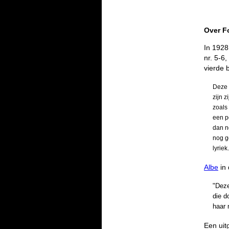
Over
F
In 1928
nr. 5-6
vierde 
Deze
zijn z
zoals
een po
dan n
nog g
lyrie
Albe
in 
"Deze
die d
haar 
Een uit