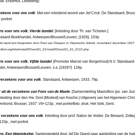
ruk: Erasmus, Ledeberg).
zekens voor ons volk
. Met een inleidend woord van Jef Crick. De Standaard, Bruss
 portret.
s voor ons volk. Vierde bundel
. [Inleiding door Th. van Tichelen.]
ndaard-Boekhandel, Antwerpen/Brussel/Leuven, [1926]. 103p.
el werd kort besproken door Paul van Ostayen in
Vlaamsche Arbeid
, november/ december 1927
w.dbnl.org/tekst/osta002verz01_01/osta002verz01_01_0122.php
s voor ons volk. Vijfde bundel
. [Promotor Marcel van Borgerhout] N.V. Standaard
el, Antwerpen/Brussel/Leuven, s.a. [1928?]. 128p.
verzekens voor ons volk
. Standaard, Antwerpen, 1933. 79p.
 uit de verzekens van Fons van de Maele
. [Samenstelling Maelofilos (ps. van Joz
inleiding door den Hw. Dom [Modest] van Assche.] Uitgeverij van het Algemeen Chris
rbond, Brussel, 1937. VII+123p.; met portretfoto; druk: Het Volk, Gent.
 verzekens voor ons volk
. Inleiding door prof. Nabor de Volder. De Beiaard, Zott
133p.; met portret.
ns. Een bloemlezing
. Samengesteld door Jef De Geest naar aanleiding van de hu