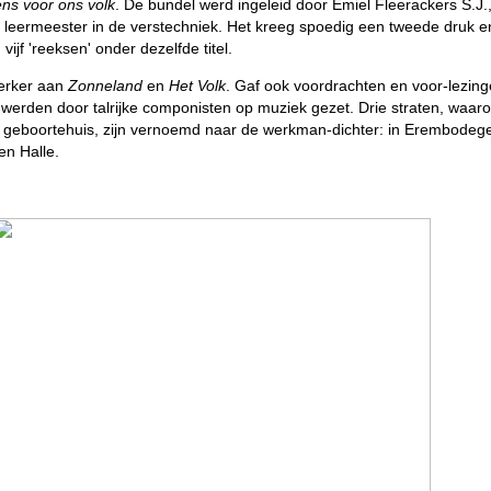
ns voor ons volk
. De bundel werd ingeleid door Emiel Fleerackers S.J.
 leermeester in de verstechniek. Het kreeg spoedig een tweede druk e
vijf 'reeksen' onder dezelfde titel.
rker aan
Zonneland
en
Het Volk
. Gaf ook voordrachten en voor-lezing
 werden door talrijke componisten op muziek gezet. Drie straten, waar
n geboortehuis, zijn vernoemd naar de werkman-dichter: in Erembodeg
en Halle.