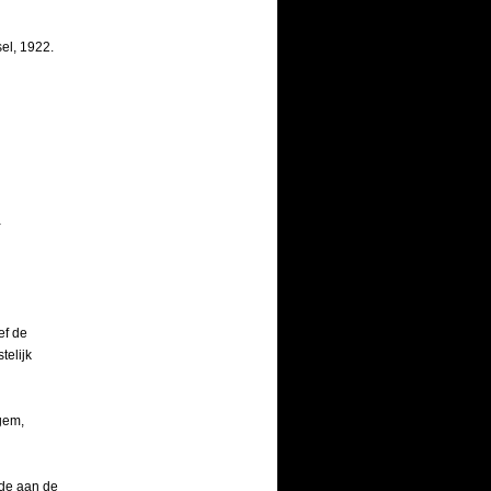
el, 1922.
:
-
ef de
telijk
egem,
lde aan de