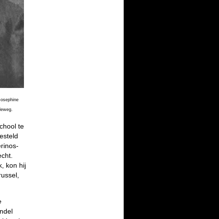
Josephine
lleweg.
chool te
esteld
erinos-
echt.
, kon hij
ussel,
e
ndel