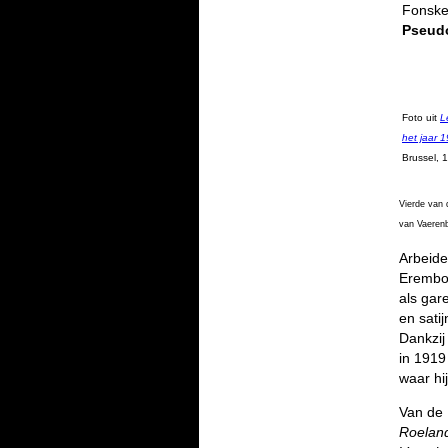
Fonske
Pseud
Foto uit
L
het jaar 
Brussel, 
Vierde van 
van Vaerenb
Arbeide
Erembod
als gar
en sati
Dankzij
in 1919
waar hi
Van de 
Roelan