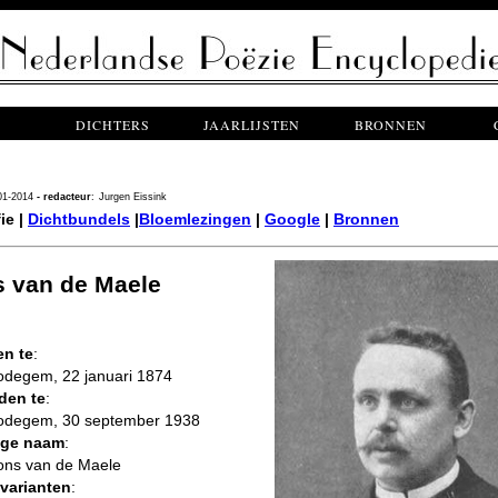
DICHTERS
JAARLIJSTEN
BRONNEN
01-2014
- redacteur
:
Jurgen Eissink
ie |
Dichtbundels
|
Bloemlezingen
|
Google
|
Bronnen
 van de Maele
n te
:
degem, 22 januari 1874
den te
:
degem, 30 september 1938
ige naam
:
fons van de Maele
varianten
: