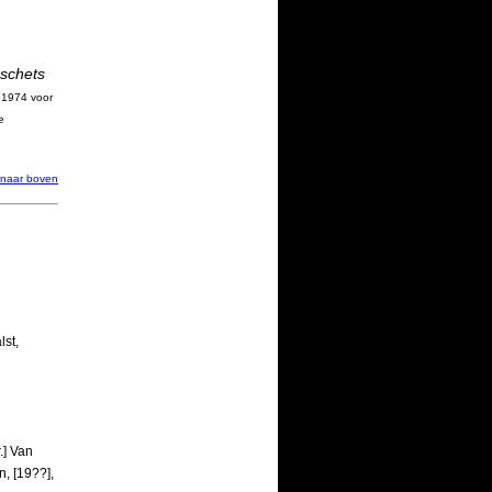
schets
i 1974 voor
e
 naar boven
lst,
.] Van
, [19??],