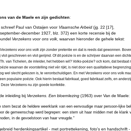
ons van de Maele en zijn gedichten
:
 schreef Paul van Ostaijen voor
Vlaamsche Arbeid
(jg. 22 [17],
, september-december 1927, blz. 372) een korte recensie bij de
bundel
Verzekens voor ons volk
, waarvan hieronder de gehele tekst:
Verzekens voor ons volk
zijn zonder pretentie en dat is reeds dat gewonnen. Bove
ij vlot geschreven en vlot gerijmd. Of dit poëzie is en de schrijver daarvan een dichte
 Th. van Tichelen, de inleider, het hebben wil? Volks-poëzie? och kom, dat bestaat n
ëzie waarvan de voorstelling niet vèr rijkt, is niet door een qualitatieve begrenzing
og wel slecht gekozen is, te verontschuldigen. En met Verzekens voor ons volk ma
een populaire poëzie. Ook hierin bestaat fabrikaat, goed fabrikaat zelfs, en anderzi
k. Deze Verzekens nu zijn goede konfektie.
de inleiding bij
Verzekens. Een bloemlezing
(1963) over Van de Maele:
 stem bezat de heldere weerklank van een eenvoudige maar persoon-lijke beli
oor de gemeenschap werd begrepen: een stem uit haar midden met de klank 
noden, in de gevoelstoon van haar vreugde."
gebreid herdenkingsartikel - met portrettekening, foto's en handschrift -