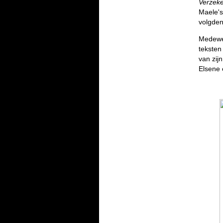
Verzeke
Maele's
volgden 
Medewe
teksten
van zij
Elsene 