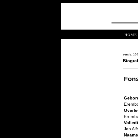
HOME
versie:
10-
Biograf
Fons
Gebore
Erembo
Overle
Erembo
Volled
Jan Al
Naams