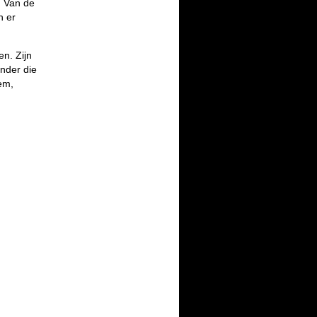
, Van de
n er
en. Zijn
onder die
em,