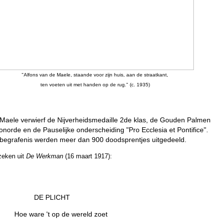
"Alfons van de Maele, staande voor zijn huis, aan de straatkant,
ten voeten uit met handen op de rug." (c. 1935)
Maele verwierf de Nijverheidsmedaille 2de klas, de Gouden Palmen
onorde en de Pauselijke onderscheiding "Pro Ecclesia et Pontifice".
 begrafenis werden meer dan 900 doodsprentjes uitgedeeld.
zeken uit
De Werkman
(16 maart 1917):
DE PLICHT
Hoe ware 't op de wereld zoet