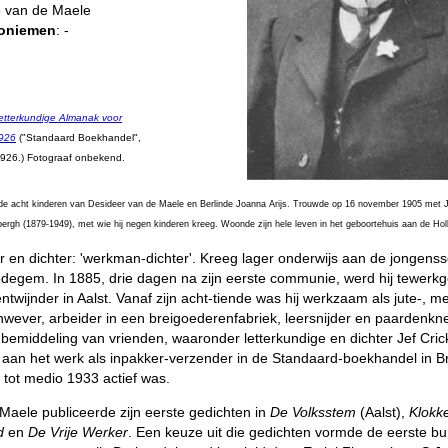
 van de Maele
oniemen
: -
etterkundige Almanak voor
1926
("Standaard Boekhandel",
1926.) Fotograaf onbekend.
de acht kinderen van Desideer van de Maele en Berlinde Joanna Arijs. Trouwde op 16 november 1905 met 
ergh (1879-1949), met wie hij negen kinderen kreeg. Woonde zijn hele leven in het geboortehuis aan de Ho
r en dichter: 'werkman-dichter'. Kreeg lager onderwijs aan de jongenss
egem. In 1885, drie dagen na zijn eerste communie, werd hij tewerkg
entwijnder in Aalst. Vanaf zijn acht-tiende was hij werkzaam als jute-, m
jnwever, arbeider in een breigoederenfabriek, leersnijder en paardenkn
 bemiddeling van vrienden, waaronder letterkundige en dichter Jef Crick
 aan het werk als inpakker-verzender in de Standaard-boekhandel in Br
j tot medio 1933 actief was.
Maele publiceerde zijn eerste gedichten in
De Volksstem
(Aalst),
Klokk
d
en
De Vrije Werker
. Een keuze uit die gedichten vormde de eerste bu