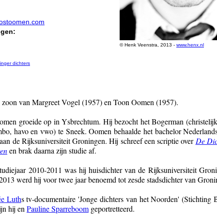
ostoomen.com
ngen:
© Henk Veenstra, 2013 -
www.henx.nl
inger dichters
.
 zoon van Margreet Vogel (1957) en Toon Oomen (1957).
omen groeide op in Ysbrechtum. Hij bezocht het Bogerman (christelijk
bo, havo en vwo) te Sneek. Oomen behaalde het bachelor Nederlands
 aan de Rijksuniversiteit Groningen. Hij schreef een scriptie over
De Dic
ren
en brak daarna zijn studie af.
studiejaar 2010-2011 was hij huisdichter van de Rijksuniversiteit Gron
 2013 werd hij voor twee jaar benoemd tot zesde stadsdichter van Groni
e Luth
s tv-documentaire 'Jonge dichters van het Noorden' (Stichting B
jn hij en
Pauline Sparreboom
geportretteerd.