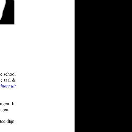
e school
e taal &
hters uit
ingen. In
ngen.
eeldlijn,