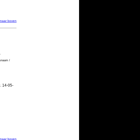
 naar boven
-
tsnaam /
c. 14-05-
 naar boven