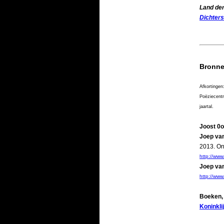
Land der
Dichters
Bronn
Afkortingen
Poëziecentr
jaartal.
Joost 0
Joep va
2013. On
http://www
Joep va
http://ww
Boeken, 
Koninkli