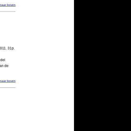
naar boven
2011. 31p.
ndel
van de
 naar boven