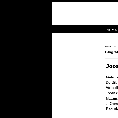
HOME
versie:
20-
Biograf
Joo
Gebore
De Bilt
Volled
Joost 
Naams
J. Oom
Pseud