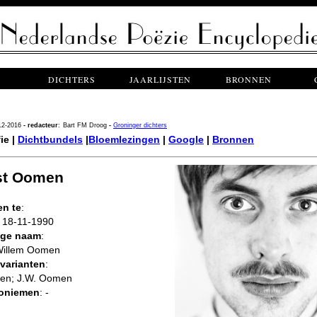
DICHTERS
JAARLIJSTEN
BRONNEN
12-2016
- redacteur
:
Bart FM Droog
-
Groninger dichters
ie |
Dichtbundels
|
Bloemlezingen
|
Google
|
Bronnen
st Oomen
n te
:
, 18-11-1990
ige naam
:
Willem Oomen
varianten
:
en; J.W. Oomen
oniemen
: -