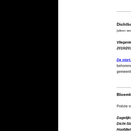
Dichtb
[alleen we
Vliegeni
2010/20
De stort
behorend
gemeent
Bloeml
Poëzie v
Dagelijk
Dicht-S
Hoofdlet