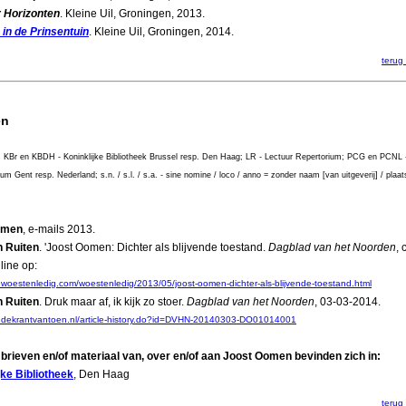
 Horizonten
. Kleine Uil, Groningen, 2013.
 in de Prinsentuin
. Kleine Uil, Groningen, 2014.
terug
en
: KBr en KBDH - Koninklijke Bibliotheek Brussel resp. Den Haag; LR - Lectuur Repertorium; PCG en PCNL 
um Gent resp. Nederland; s.n. / s.l. / s.a. - sine nomine / loco / anno = zonder naam [van uitgeverij] / plaa
omen
, e-mails 2013.
n Ruiten
. 'Joost Oomen: Dichter als blijvende toestand.
Dagblad van het Noorden
, 
line op:
.woestenledig.com/woestenledig/2013/05/joost-oomen-dichter-als-blijvende-toestand.html
n Ruiten
. Druk maar af, ik kijk zo stoer.
Dagblad van het Noorden
, 03-03-2014.
w.dekrantvantoen.nl/article-history.do?id=DVHN-20140303-DO01014001
brieven en/of materiaal van, over en/of aan Joost Oomen bevinden zich in:
jke Bibliotheek
, Den Haag
terug