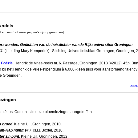
undels
:
rken van 6 of meer pagina's zijn opgenomen]
erswonden. Gedichten van de huisdichter van de Rijksuniversiteit Groningen
11
. [Inleiding Mary Kemperink]. Stichting Universiteitsblad Groningen, Groningen, 
. Poëzie
. Hendrik de Vries-reeks nr. 6. Passage, Groningen, 2013 [=2012]. 45p. Bu
 bij het Hendrik de Vries-stipendium à 6.000,-; een prijs voor aanstormend talent 
e Groningen.
terug
ezingen
:
an Joost Oomen is in deze bloemlezingen aangetroffen:
s brood
. Kleine Uil, Groningen, 2010.
lam-Rap nummer 7
. [s.l.], Boxtel, 2010.
ter zin punt
. Kleine Uil, Groningen, 2012.