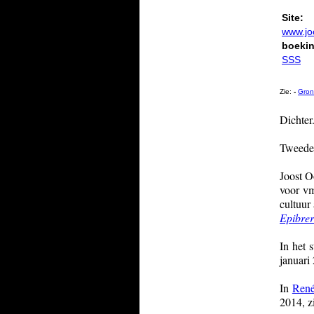
Site:
www.jo
boeki
SSS
Zie:
-
Gron
Dichter
Tweede
Joost O
voor vm
cultuur
Epibre
In het 
januari
In
René
2014, zi