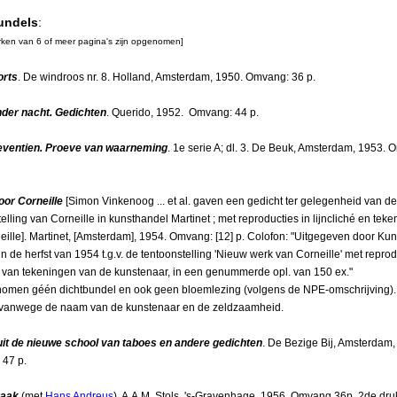
undels
:
rken van 6 of meer pagina's zijn opgenomen]
rts
. De windroos nr. 8. Holland, Amsterdam, 1950. Omvang: 36 p.
der nacht. Gedichten
. Querido, 1952. Omvang: 44 p.
eventien. Proeve van waarneming
. 1e serie A; dl. 3. De Beuk, Amsterdam, 1953.
oor Corneille
[Simon Vinkenoog ... et al. gaven een gedicht ter gelegenheid van de
elling van Corneille in kunsthandel Martinet ; met reproducties in lijncliché en tek
eille]. Martinet, [Amsterdam], 1954. Omvang: [12] p. Colofon: "Uitgegeven door Ku
in de herfst van 1954 t.g.v. de tentoonstelling 'Nieuw werk van Corneille' met reprod
hé van tekeningen van de kunstenaar, in een genummerde opl. van 150 ex."
enomen géén dichtbundel en ook geen bloemlezing (volgens de NPE-omschrijving).
vanwege de naam van de kunstenaar en de zeldzaamheid.
it de nieuwe school van taboes en andere gedichten
. De Bezige Bij, Amsterdam,
47 p.
aak
(met
Hans Andreus
). A.A.M. Stols, 's-Gravenhage, 1956. Omvang 36p. 2de dru