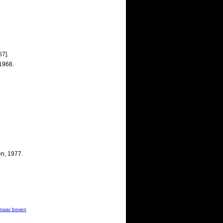
67].
1968.
n, 1977.
naar boven