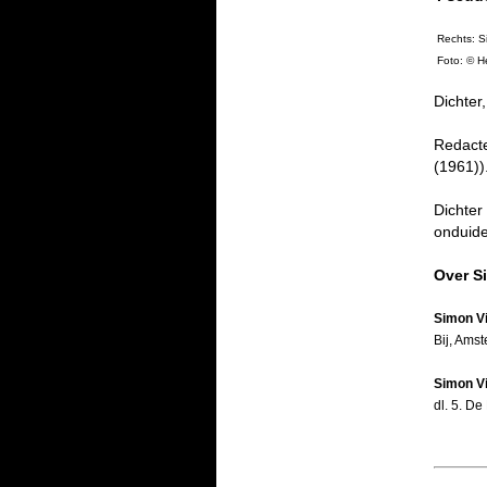
Rechts: S
Foto: © H
Dichter
Redact
(1961))
Dichter
onduide
Over S
Simon V
Bij, Ams
Simon V
dl. 5. D