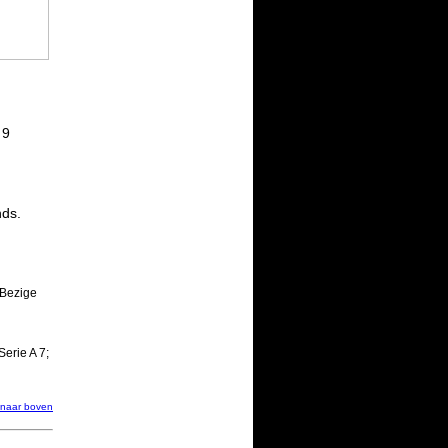
 9
nds.
 Bezige
erie A 7;
naar boven