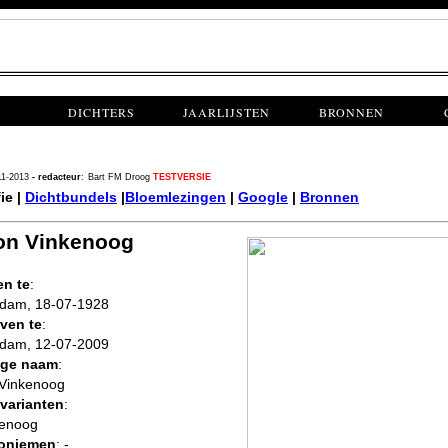
DICHTERS
JAARLIJSTEN
BRONNEN
11-2013
- redacteur
:
Bart FM Droog
TESTVERSIE
ie |
Dichtbundels
|
Bloemlezingen
|
Google
|
Bronnen
on Vinkenoog
n te
:
dam, 18-07-1928
ven te
:
dam, 12-07-2009
ige naam
:
Vinkenoog
varianten
:
kenoog
oniemen
: -