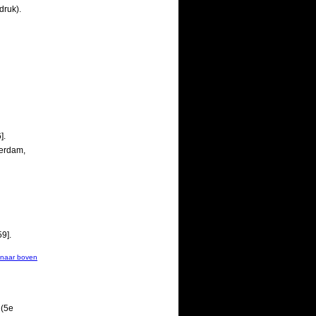
druk).
].
terdam,
9].
naar boven
 (5e