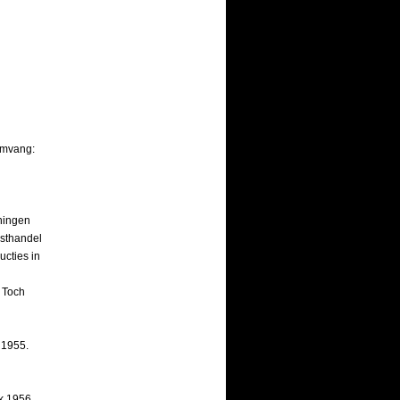
 Omvang:
eningen
nsthandel
ucties in
 Toch
 1955.
k 1956.