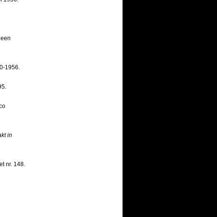
 een
50-1956.
95.
ico
kt in
t nr. 148.