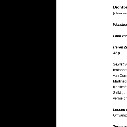
Dichtb
[alleen we
Wondkoo
Land zon
Heren Z
42 p.
Sextet v
tentoonst
van Corn
Martinet 
lijnclic
Strikt g
vermeld 
Lessen u
Omvang: 
Tweespr