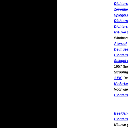
Dichters
Zeventie
Spiegel 
Dichters
Dichters
Nieuwe g
Windroze
Atonaal
De muze
Dichters
Spiegel 
1957 (he
Stroomg
1 PK
. D
Nederla
Voor wie 
Dichter
Beeldend
Dichters
Nieuwe g