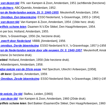
 van dezen tijd
. P.N. van Kampen & Zoon, Amsterdam, 1951 (achttiende [herziene] 
n dichters
. ABC/Querido, Amsterdam, 1952.
van de Nederlandse poëzie. Dl. 3: 1940-1955
. Meulenhoff, Amsterdam, 1954.
 Omnibus. Een bloemlezing
. ESSO Nederland, 's-Gravenhage, 1955 [= 1954].
 van dezen tijd
. Van Kampen & Zoon, Amsterdam, 1954. (19de herz. druk).
riffels schone leien
. Daamen N.V./De Sikkel, Den Haag/Antwerpen, 1954.
n per bos. Holland, Amsterdam, 1955.
. Stols, 's-Gravenhage, 1956 (3e, herziene druk).
 zwerft door Nederland
. VBBB, [Amsterdam], 1956.
 omnibus. Derde bloemlezing
. ESSO Nederland N.V., 's-Gravenhage, 1957 [=1956
van de Nederlandse poëzie door alle eeuwen. Dl. 3: 1940-1957
. Meulenhoff, Ams
rziene 2e herziene druk).
ebied
. Holland, Amsterdam, 1958 (3de herziene druk).
e Arbeiderspers, Amsterdam, 1958.
ndse poëzie van de 20ste eeuw
. Het Spectrum, Utrecht / Antwerpen, [1958].
dit leest
. Querido, Amsterdam, 1959.
s Omnibus. Zesde bloemlezing
. ESSO Nederland-Stols, 's-Gravenhage, 1960 [=195
e poëzie. De tijd
. Stafleu, Leiden, [1960].
 van deze tijd
. Van Kampen & Zoon, Amsterdam, 1960 (20ste druk).
riffels schone leien
. Bert Bakker /Daamen/De Sikkel, Den Haag/Antwerpen, 1960