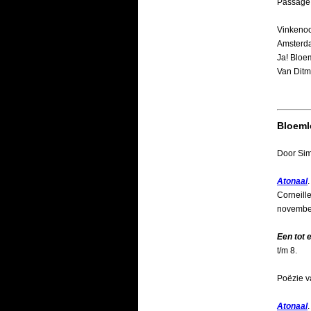
Passage,
Vinkenoo
Amsterd
Ja! Bloe
Van Ditm
Bloeml
Door Si
Atonaal
Corneill
november
Een tot 
t/m 8.
Poëzie v
Atonaal