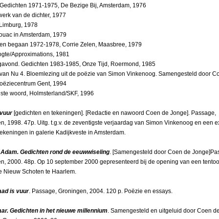
. Gedichten 1971-1975, De Bezige Bij, Amsterdam, 1976
werk van de dichter, 1977
Limburg, 1978
ouac in Amsterdam, 1979
en begaan 1972-1978, Corrie Zelen, Maasbree, 1979
gte/Approximations, 1981
vond. Gedichten 1983-1985, Onze Tijd, Roermond, 1985
 van Nu 4. Bloemlezing uit de poëzie van Simon Vinkenoog. Samengesteld door C
oëziecentrum Gent, 1994
ste woord, Holmsterland/SKF, 1996
vuur
[gedichten en tekeningen]. [Redactie en nawoord Coen de Jonge]. Passage,
n, 1998. 47p. Uitg. t.g.v. de zeventigste verjaardag van Simon Vinkenoog en een e
 tekeningen in galerie Kadijkveste in Amsterdam.
 Adam. Gedichten rond de eeuwwiseling
. [Samengesteld door Coen de Jonge]Pa
n, 2000. 48p. Op 10 september 2000 gepresenteerd bij de opening van een tentoo
ie Nieuw Schoten te Haarlem.
ad is vuur
. Passage, Groningen, 2004. 120 p. Poëzie en essays.
ar. Gedichten in het nieuwe millennium
. Samengesteld en uitgeluid door Coen d