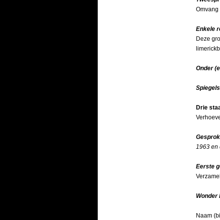
Omvang 3
Enkele r
Deze gro
limerick
Onder (e
Spiegels
Drie staa
Verhoeve
Gesprok
1963 en 
Eerste g
Verzame
Wonder 
Naam (bi