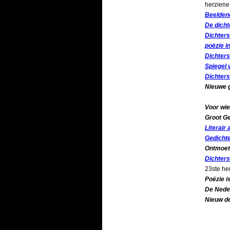
herziene
Beeldend
De dicht
Dichters
poëzie i
Dichters
Spiegel 
Dichters
Nieuwe g
Voor wie 
Groot G
Literair
Gedichte
Ontmoet 
Dichters
23ste he
Poëzie i
De Nede
Nieuw d