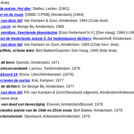
 druk).
e poëzie. Het dier
. Stafleu, Leiden, [1961].
er en de muze
. [VBBB / CPNB], [Amsterdam], [1964].
 van deze tijd
. Van Kampen & Zoon, Amsterdam, 1964 (21ste druk).
n carré
. de Bezige Bij, Amsterdam, 1966.
 omnibus. Veertiende bloemlezing
. [Esso Nederland N.V.], [Den Haag], 1968 [=19
van de Nederlands poëzie 5. De hedendaagse dichters
. Meulenhoff, Amsterdam, 
 van deze tijd
. Van Kampen en Zoon, Amsterdam, 1969 (22ste herz. druk).
riffels, schone leien
. Bert Bakker/Daamen, Den Haag, 1969 (8ste druk).
dit leest
. Querido, Amsterdam, 1971.
ezinsverzenboek
. Lannoo, Tielt/Amsterdam, 1976.
 akkoord 19
. Bruna, Utrecht/Antwerpen, [1976].
n tegen de oorlog
. Kok, Kampen, 1977.
de dichters
. De Bezige Bij, Amsterdam, 1977.
 van deze tijd
. P.N. van Kampen & Zoon/Standaard uitgeverij, Amsterdam/Antwerpe
rziene druk.
s een daad van bevestiging
. Elsevier, Amsterdam/Brussel, 1978.
rlandse poëzie van de 19de en 20ste eeuw
. Bert Bakker, Amsterdam, 1979.
eclamatorium
. Standaard, Antwerpen/Amsterdam, 1979.