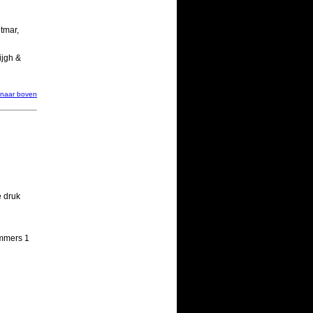
tmar,
ijgh &
naar boven
e druk
ummers 1