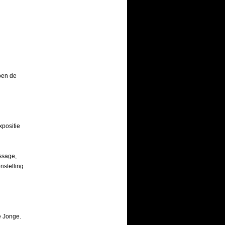
oen de
xpositie
ssage,
nstelling
e Jonge.