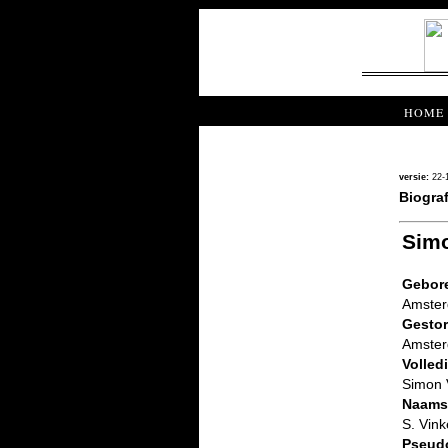
HOME
versie:
22-
Biograf
Sim
Gebore
Amster
Gestor
Amster
Volled
Simon 
Naams
S. Vin
Pseud