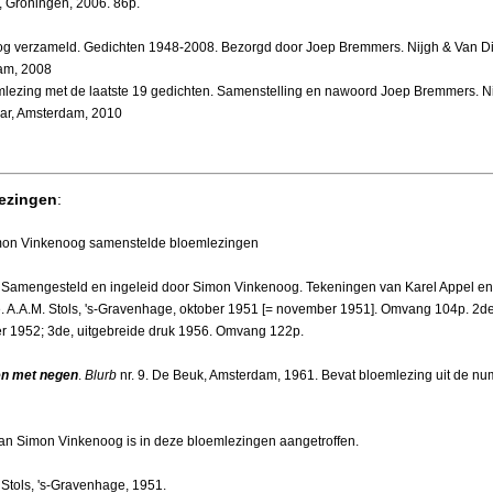
 Groningen, 2006. 86p.
g verzameld. Gedichten 1948-2008. Bezorgd door Joep Bremmers. Nijgh & Van Di
am, 2008
mlezing met de laatste 19 gedichten. Samenstelling en nawoord Joep Bremmers. N
ar, Amsterdam, 2010
ezingen
:
mon Vinkenoog samenstelde bloemlezingen
. Samengesteld en ingeleid door Simon Vinkenoog. Tekeningen van Karel Appel en
e. A.A.M. Stols, 's-Gravenhage, oktober 1951 [= november 1951]. Omvang 104p. 2d
 1952; 3de, uitgebreide druk 1956. Omvang 122p.
en met negen
.
Blurb
nr. 9. De Beuk, Amsterdam, 1961. Bevat bloemlezing uit de n
an Simon Vinkenoog is in deze bloemlezingen aangetroffen.
. Stols, 's-Gravenhage, 1951.