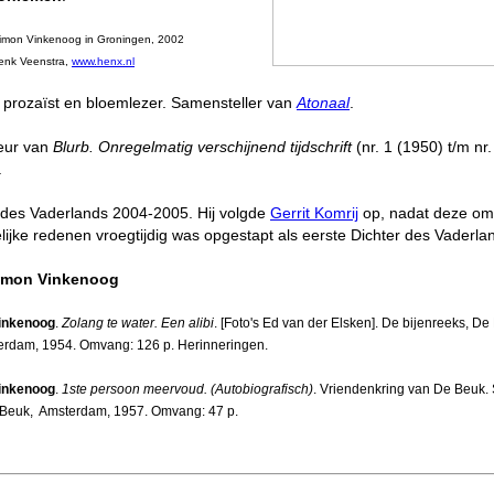
imon Vinkenoog in Groningen, 2002
enk Veenstra,
www.henx.nl
, prozaïst en bloemlezer. Samensteller van
Atonaal
.
eur van
Blurb. Onregelmatig verschijnend tijdschrift
(nr. 1 (1950) t/m nr.
.
 des Vaderlands 2004-2005. Hij volgde
Gerrit Komrij
op, nadat deze om
lijke redenen vroegtijdig was opgestapt als eerste Dichter des Vaderla
imon Vinkenoog
inkenoog
.
Zolang te water. Een alibi
. [Foto's Ed van der Elsken]. De bijenreeks, De
terdam, 1954. Omvang: 126 p. Herinneringen.
inkenoog
.
1ste persoon meervoud. (Autobiografisch)
. Vriendenkring van De Beuk. S
e Beuk, Amsterdam, 1957. Omvang: 47 p.