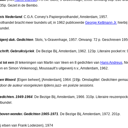
5p. Gezet in de Bembo.
eis Nederland
. C.G.A. Corvey’s Papiergroothandel, Amsterdam, 1957.
othandel bracht meer bundels uit; in 1962 publiceerde
George Kettmann Jr.
hierbij
bundel.
igen) dak. Gedichten
. Stols, 's-Gravenhage, 1957. Omvang: 72 p. Geschreven 19
chrift. Gebruikslyriek
. De Bezige Bij, Amsterdam, 1962. 123p. Literaire pocket nr. 
t tot een
(8 tekeningen van Martin van Veen en 8 gedichten van
Hans Andreus
, N
n en Simon Vinkenoog), Moussault’s uitgeverij n.v., Amsterdam, 1962.
en Woord
. [Eigen beheer], [Amsterdam], 1964. [19]p. Omslagtitel:
Gedichten gemaa
door de auteur voorgelezen tijdens jazz- en poëzie sessions
.
edichten. 1949-1964
. De Bezige Bij, Amsterdam, 1966. 310p. Literaire reuzenpocke
lbundel.
boven wonder. Gedichten 1965-1971
. De Bezige Bij, Amsterdam, 1972. 201p.
j etsen van Frank Lodeizen), 1974