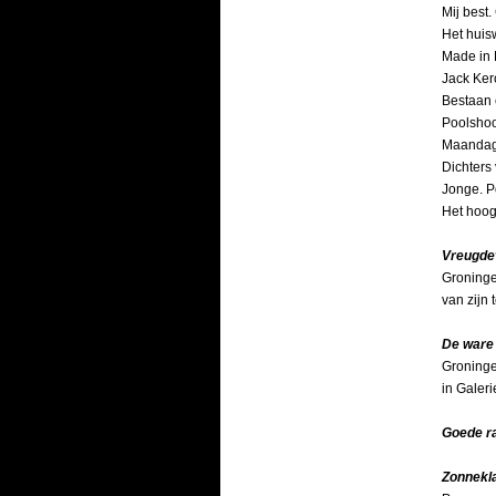
Mij best
Het huis
Made in 
Jack Ker
Bestaan 
Poolshoo
Maandaga
Dichters
Jonge. P
Het hoog
Vreugde
Groninge
van zijn
De ware
Groninge
in Galer
Goede ra
Zonnekla