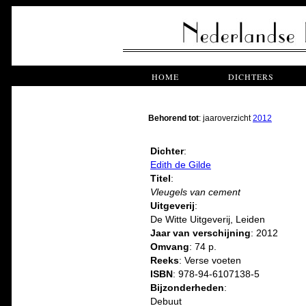
HOME
DICHTERS
Behorend tot
: jaaroverzicht
2012
Dichter
:
Edith de Gilde
Titel
:
Vleugels van cement
Uitgeverij
:
De Witte Uitgeverij, Leiden
Jaar van verschijning
: 2012
Omvang
: 74 p.
Reeks
: Verse voeten
ISBN
: 978-94-6107138-5
Bijzonderheden
:
Debuut