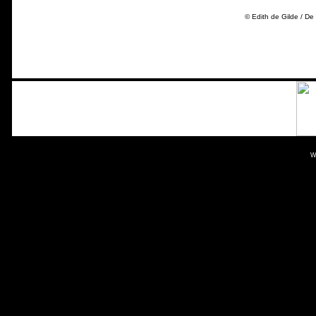
© Edith de Gilde / D
W