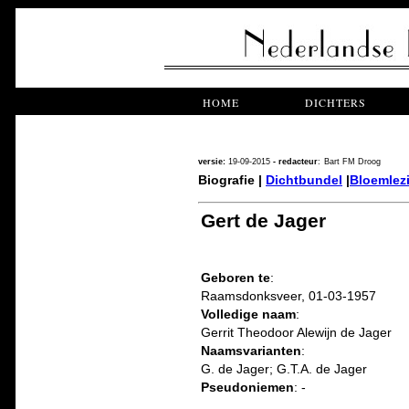
HOME
DICHTERS
versie:
19-09-2015
- redacteur
:
Bart FM Droog
Biografie |
Dichtbundel
|
Bloemlez
Gert de Jager
Geboren te
:
Raamsdonksveer, 01-03-1957
Volledige naam
:
Gerrit Theodoor Alewijn de Jager
Naamsvarianten
:
G. de Jager; G.T.A. de Jager
Pseudoniemen
: -