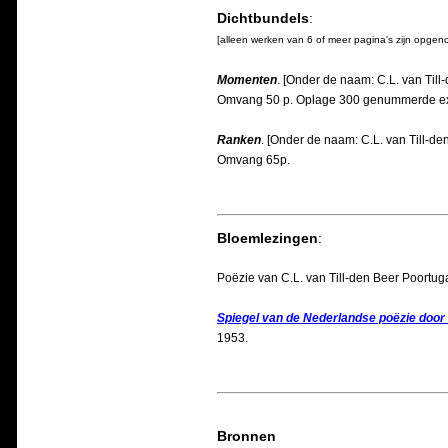
Dichtbundels
:
[alleen werken van 6 of meer pagina's zijn opge
Momenten
. [Onder de naam: C.L. van Till
Omvang 50 p. Oplage 300 genummerde ex.
Ranken
. [Onder de naam: C.L. van Till-d
Omvang 65p.
Bloemlezingen
:
Poëzie van C.L. van Till-den Beer Poortuga
Spiegel van de Nederlandse poëzie door 
1953.
Bronnen