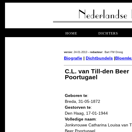
HOME
DICHTERS
versie:
24-01-2013
- redacteur
:
Bart FM Droog
Biografie
|
Dichtbundels
|
Bloemle
C.L. van Till-den Beer
Poortugael
Geboren te
:
Breda, 31-05-1872
Gestorven te
:
Den Haag, 17-01-1944
Volledige naam
:
Jonkvrouwe Catharina Louisa van Ti
Beer Poortugael