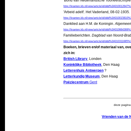
'Bond van Nederlandsche Tooneelschrijver
http://kranten.kb.nl/view/article/id/ddd%3A010012
'Arbeid adelt'. Het Vaderland, 08-02-1935.
http://kranten.kb.nl/view/article/id/ddd%3A010015
Danklied aan H.M. de Koningin.
Algemeen
http://kranten.kb.nl/view/article/id/ddd%3A010664
Familieberichten.
Dagblad van Noord-Bra
http://kranten.kb.nl/view/article/id/ddd%3A010311
Boeken, brieven en/of materiaal van, ove
zich in:
British Library
, Londen
Koninklijke Bibliotheek
, Den Haag
Letterenhuis Antwerpen
?
Letterkundig Museum
, Den Haag
Poëziecentrum
Gent
deze pagina 
Vrienden van de 