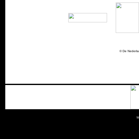
© De Nederla
W