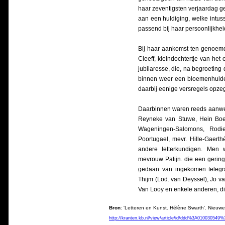
haar zeventigsten verjaardag g
aan een huldiging, welke intus
passend bij haar persoonlijkhei
Bij haar aankomst ten genoemde
Cleeff, kleindochtertje van he
jubilaresse, die, na begroetin
binnen weer een bloemenhulde o
daarbij eenige versregels opze
Daarbinnen waren reeds aanwez
Reyneke van Stuwe, Hein Boek
Wageningen-Salomons, Rodi
Poortugael, mevr. Hille-Gaert
andere letterkundigen. Men
mevrouw Patijn. die een gering
gedaan van ingekomen telegr
Thijm (Lod. van Deyssel), Jo v
Van Looy en enkele anderen, die
Bron
: 'Letteren en Kunst. Hélène Swarth'. Nieu
http://kranten.kb.nl/view/article/id/ddd%3A010030