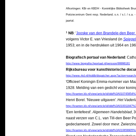
Afkortingen: KBr en KBDH - Koninklijke Bibliotheek B
Poëziecentrum Gent resp. Nederland; s.n. / s.l. / s.a. 
jaartal.
¹
NB
: '
Jooske van den Brandele-den Beer 
volgens Victor E. van Vriesland (in
Spiegel
1953; en in de herdrukken uit 1964 en 196
Biografisch portaal van Nederland
: Cath
http://www.biografischportaal.nl/persoon/99996181
Rijksbureau voor kunsthistorische docu
http://www.rkd.nl/rkddb/dispatcher.aspx?action=searc
'Officieel Koningin Emma-nummer van Maa
1928. Melding van een gedicht voor kon
http://kranten.kb.nl/view/article/id/ddd%3A010745
Henri Borel. 'Nieuwe uitgaven'.
Het Vaderl
http://kranten.kb.nl/view/article/id/ddd%3A010011
'Een lentefeest'.
Algemeen Handelsblad
, 
naast verzen van C.L. van Till-den Beer P
gedeclameerd. Zowel door mevr. Zwierzina 
http://kranten.kb.nl/view/article/id/ddd%3A010658