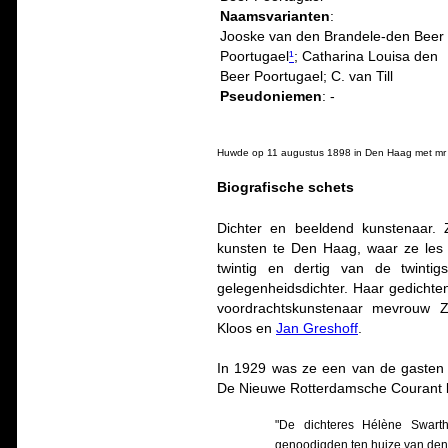
Naamsvarianten
:
Jooske van den Brandele-den Beer
Poortugael
¹
; Catharina Louisa den
Beer Poortugael; C. van Till
Pseudoniemen
: -
Huwde op 11 augustus 1898 in Den Haag met mr C
Biografische schets
Dichter en beeldend kunstenaar.
kunsten te Den Haag, waar ze les 
twintig en dertig van de twint
gelegenheidsdichter. Haar gedichten
voordrachtskunstenaar mevrouw Z
Kloos en
Jan Greshoff
.
In 1929 was ze een van de gasten 
De Nieuwe Rotterdamsche Courant b
"De dichteres Hélène Swarth
genoodigden ten huize van den