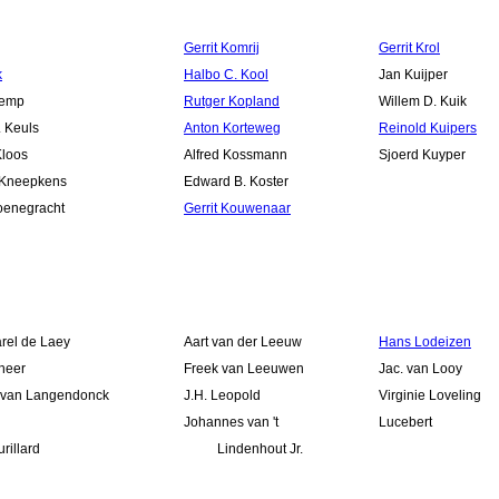
Gerrit Komrij
Gerrit Krol
k
Halbo C. Kool
Jan Kuijper
Kemp
Rutger Kopland
Willem D. Kuik
. Keuls
Anton Korteweg
Reinold Kuipers
Kloos
Alfred Kossmann
Sjoerd Kuyper
 Kneepkens
Edward B. Koster
oenegracht
Gerrit Kouwenaar
rel de Laey
Aart van der Leeuw
Hans Lodeizen
heer
Freek van Leeuwen
Jac. van Looy
 van Langendonck
J.H. Leopold
Virginie Loveling
Johannes van 't
Lucebert
urillard
Lindenhout Jr.