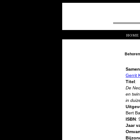
HOME
Behoren
Samens
Gerrit 
Titel
:
De Ned
en twin
in duiz
Uitgeve
Bert B
ISBN
:
Jaar v
Omva
Bijzo