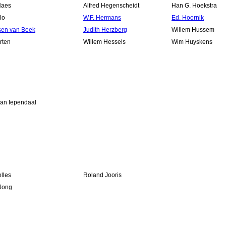
Haes
Alfred Hegenscheidt
Han G. Hoekstra
lo
W.F. Hermans
Ed. Hoornik
sen van Beek
Judith Herzberg
Willem Hussem
rten
Willem Hessels
Wim Huyskens
van Iependaal
lles
Roland Jooris
Jong