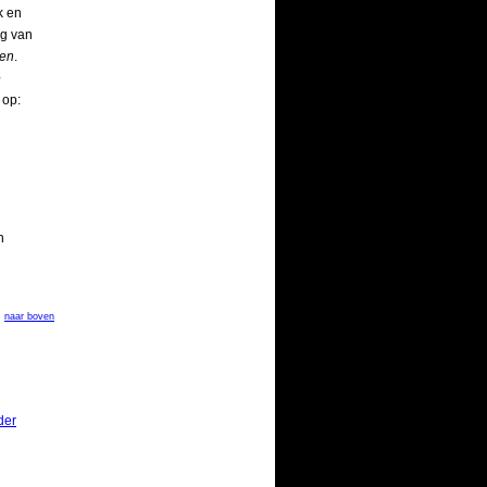
k en
ng van
ten
.
e
 op:
n
naar boven
der