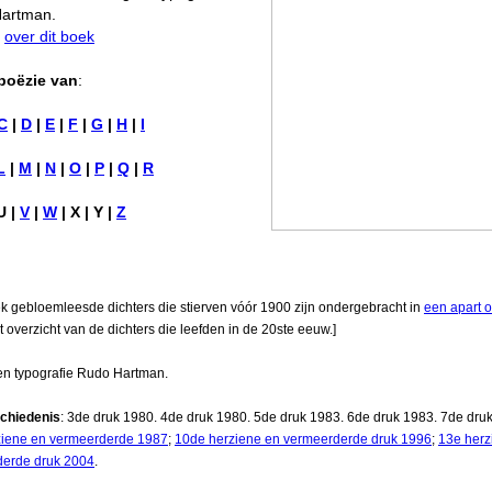
artman.
e
over dit boek
poëzie van
:
C
|
D
|
E
|
F
|
G
|
H
|
I
L
|
M
|
N
|
O
|
P
|
Q
|
R
U |
V
|
W
| X | Y |
Z
oek gebloemleesde dichters die stierven vóór 1900 zijn ondergebracht in
een apart o
 overzicht van de dichters die leefden in de 20ste eeuw.]
n typografie Rudo Hartman.
chiedenis
: 3de druk 1980. 4de druk 1980. 5de druk 1983. 6de druk 1983. 7de dru
ziene en vermeerderde 1987
;
10de herziene en vermeerderde druk 1996
;
13e herz
derde druk 2004
.