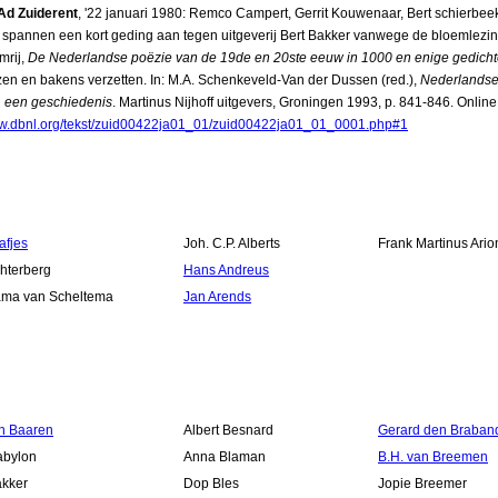
Ad Zuiderent
, '22 januari 1980: Remco Campert, Gerrit Kouwenaar, Bert schierbee
 spannen een kort geding aan tegen uitgeverij Bert Bakker vanwege de bloemlezi
mrij,
De Nederlandse poëzie van de 19de en 20ste eeuw in 1000 en enige gedich
en en bakens verzetten. In: M.A. Schenkeveld-Van der Dussen (red.),
Nederlands
r, een geschiedenis
. Martinus Nijhoff uitgevers, Groningen 1993, p. 841-846. Online
ww.dbnl.org/tekst/zuid00422ja01_01/zuid00422ja01_01_0001.php#1
afjes
Joh. C.P. Alberts
Frank Martinus Ario
chterberg
Hans Andreus
ama van Scheltema
Jan Arends
n Baaren
Albert Besnard
Gerard den Braban
abylon
Anna Blaman
B.H. van Breemen
akker
Dop Bles
Jopie Breemer