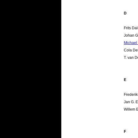
D
Frits Da
Johan G
Michael
Cola De
T. van D
E
Frederi
Jan G. E
Willem E
F