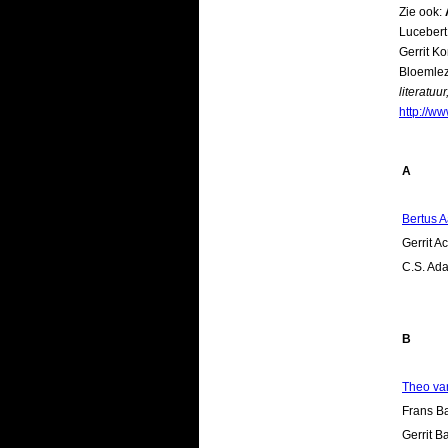
Zie ook:
Lucebert
Gerrit Ko
Bloemlez
literatuu
http://w
A
Bertus A
Gerrit A
C.S. Ad
B
Theo va
Frans B
Gerrit B