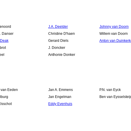
lenoord
J.A. Deelder
Johnny van Doorn
. Danser
Christine D'haen
Willem van Doorn
 Deak
Gerard Diels
Anton van Duinker
brot
J. Doncker
eel
Anthonie Donker
k van Eeden
Jan A. Emmens
P.N. van Eyck
lburg
Jan Engelman
Ben van Eysselsteij
lsschot
Eddy Evenhuis