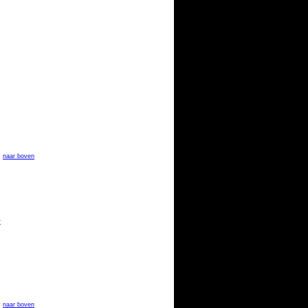
naar boven
k
naar boven