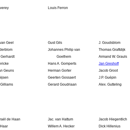
verey
Louis Ferron
 van Geel
Gust Gils
J. Goudsblom
lderblom
Johannes Philip van
Thomas Graftdijk
 Gerhardt
Goethem
Armand W. Grauls
ericke
Hans A. Gomperts
Jan Greshoff
van Geuns
Herman Gorter
Jacob Groot
Gijsen
Geerten Gossaert
J.P. Guépin
Gilliams
Gerard Goudriaan
Alex. Gutteling
sraël de Haan
Jac. van Hattum
Jacob Hiegentlich
 Haar
Willem A. Hecker
Dick Hillenius