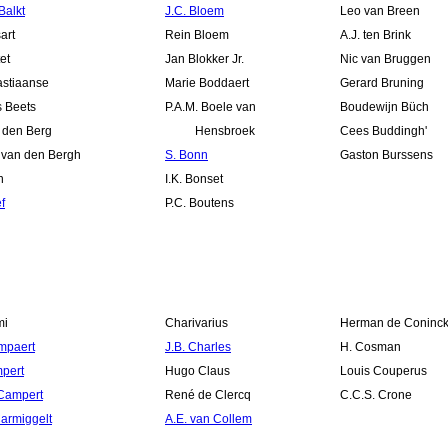
Balkt
J.C. Bloem
Leo van Breen
art
Rein Bloem
A.J. ten Brink
et
Jan Blokker Jr.
Nic van Bruggen
astiaanse
Marie Boddaert
Gerard Bruning
s Beets
P.A.M. Boele van
Boudewijn Büch
n den Berg
Hensbroek
Cees Buddingh'
van den Bergh
S. Bonn
Gaston Burssens
n
I.K. Bonset
f
P.C. Boutens
mi
Charivarius
Herman de Coninc
mpaert
J.B. Charles
H. Cosman
pert
Hugo Claus
Louis Couperus
Campert
René de Clercq
C.C.S. Crone
armiggelt
A.E. van Collem