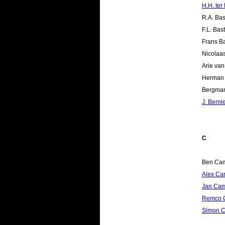
H.H. ter 
R.A. Bas
F.L. Bast
Frans B
Nicolaa
Arie va
Herman 
Bergma
J. Bernle
C
Ben Ca
Alex Ca
Jan Cam
Remco 
Simon C