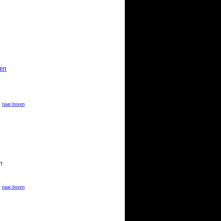
ken
naar boven
n
naar boven