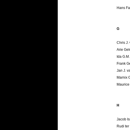
Hans Fa
G
Chris J.
Arie Ge
Ida G.M.
Frank G
Jan J. 
Marnix 
Maurice 
H
Jacob I
Rudi ter