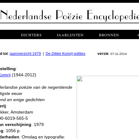
DICHTERS
JAARLIJSTEN
BRONNEN
d tot
:
jaaroverzicht 1979
|
De
Dikke Komrij
-edities
versie
:
07-11-2014
telling
:
Komrij
(1944-2012)
erlandse poëzie van de negentiende
tigste eeuw
end en enige gedichten
rij
:
akker, Amsterdam
 90-6019-565-5
an verschijning
: 1979
ng
: 1056 p.
nderheden
: Omslag en typografie: