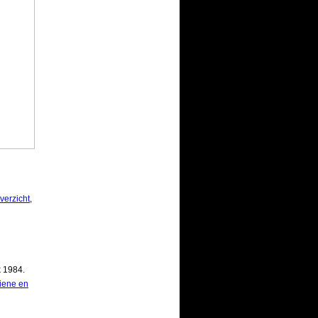
verzicht
,
k 1984.
iene en