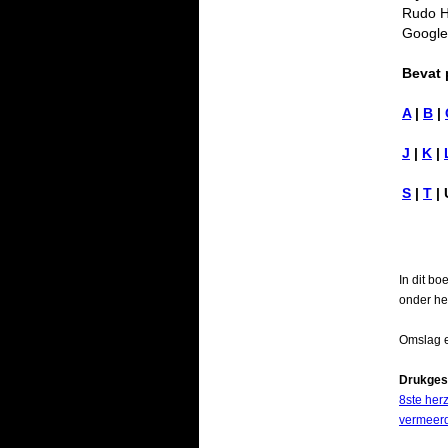
Rudo H
Googl
Bevat 
A
|
B
|
J
|
K
|
S
|
T
| 
In dit b
onder het
Omslag e
Drukges
8ste her
vermeer